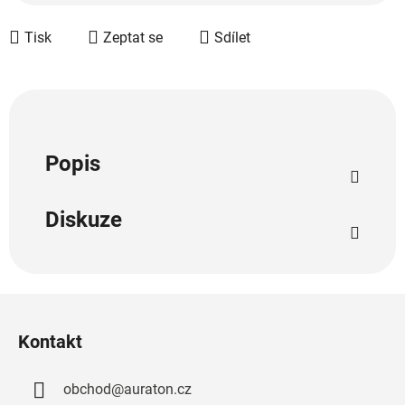
Měrná cena:
Tisk
Zeptat se
Sdílet
Popis
Diskuze
Z
á
Kontakt
p
a
obchod
@
auraton.cz
t