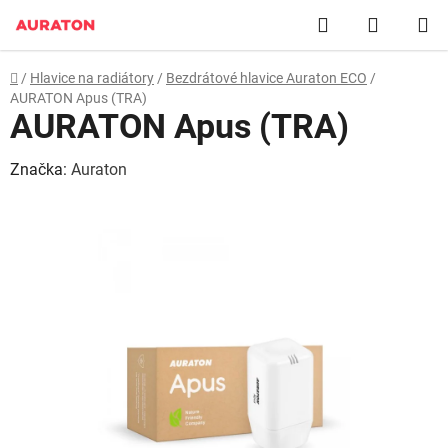
Přejít
Hledat
NÁKUP
na
obsah
KOŠÍK
Domů
/
Hlavice na radiátory
/
Bezdrátové hlavice Auraton ECO
/
AURATON Apus (TRA)
AURATON Apus (TRA)
Značka:
Auraton