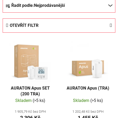
Ř
Řadit podle:
Nejprodávanější
a
z
e
OTEVŘÍT FILTR
n
í
V
p
ý
r
p
o
i
d
s
u
p
k
r
t
AURATON Apus SET
AURATON Apus (TRA)
o
ů
(200 TRA)
d
Skladem
(>5 ks)
Skladem
(>5 ks)
u
k
1 905,79 Kč bez DPH
1 202,48 Kč bez DPH
t
2 306 Kč
1 455 Kč