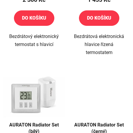
ů
DO KOŠÍKU
DO KOŠÍKU
Bezdrátový elektronický
Bezdrátová elektronická
termostat s hlavicí
hlavice řízená
termostatem
AURATON Radiator Set
AURATON Radiator Set
(bílý)
(černý)