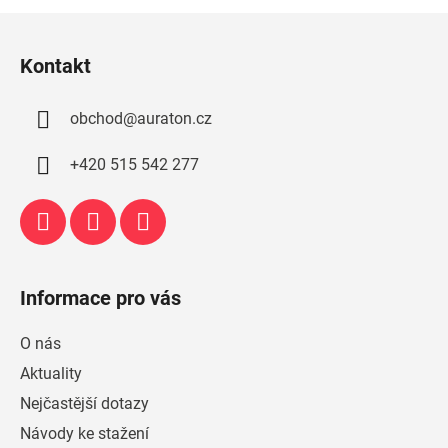
l
Z
á
á
d
Kontakt
p
a
a
c
obchod
@
auraton.cz
t
í
p
í
+420 515 542 277
r
v
k
y
v
ý
Informace pro vás
p
i
O nás
s
u
Aktuality
Nejčastější dotazy
Návody ke stažení