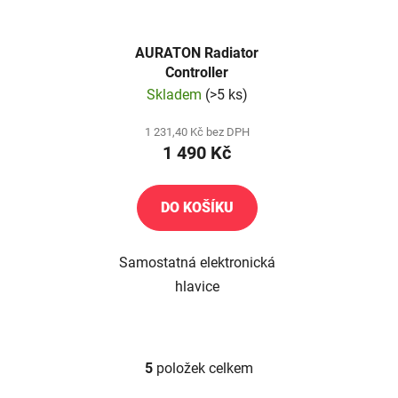
AURATON Radiator
Controller
Skladem
(>5 ks)
1 231,40 Kč bez DPH
1 490 Kč
DO KOŠÍKU
Samostatná elektronická
hlavice
5
položek celkem
O
v