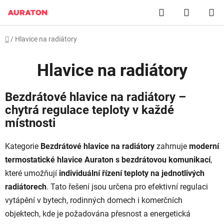
Přejít
Hledat
NÁKUP
na
obsah
KOŠÍK
Domů
/
Hlavice na radiátory
Hlavice na radiátory
Bezdrátové hlavice na radiátory –
chytrá regulace teploty v každé
místnosti
Kategorie
Bezdrátové hlavice na radiátory
zahrnuje
moderní
termostatické hlavice Auraton s bezdrátovou komunikací
,
které umožňují
individuální řízení teploty na jednotlivých
radiátorech
. Tato řešení jsou určena pro efektivní regulaci
vytápění v bytech, rodinných domech i komerčních
objektech, kde je požadována přesnost a energetická