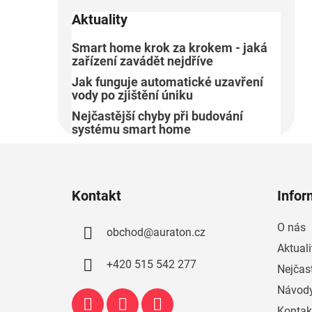
Aktuality
Smart home krok za krokem - jaká
zařízení zavádět nejdříve
Jak funguje automatické uzavření
vody po zjištění úniku
Nejčastější chyby při budování
systému smart home
Z
á
Kontakt
Infor
p
a
O nás
obchod
@
auraton.cz
t
Aktuali
í
+420 515 542 277
Nejčast
Návody
Kontak