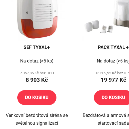
s
p
r
o
d
SEF TYXAL+
PACK TYXAL +
u
k
Na dotaz
(>5 ks)
Na dotaz
(>5 ks
t
ů
7 357,85 Kč bez DPH
16 509,92 Kč bez D
8 903 Kč
19 977 Kč
DO KOŠÍKU
DO KOŠÍKU
Venkovní bezdrátová siréna se
Bezdrátová alarmová s
světelnou signalizací
startovací sad