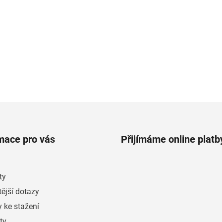
mace pro vás
Přijímáme online platb
ty
ější dotazy
 ke stažení
ty