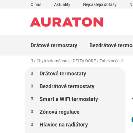
Přejít
O nás
Aktuality
Nejčastější dotazy
N
na
obsah
Drátové termostaty
Bezdrátové termo
Domů
/
Chytrá domácnost: DELTA DORE
/
Zabezpečení
P
K
Přeskočit
Drátové termostaty
a
kategorie
o
t
s
Bezdrátové termostaty
e
t
g
Smart a WiFi termostaty
r
o
a
r
Zónová regulace
i
n
e
n
Hlavice na radiátory
í