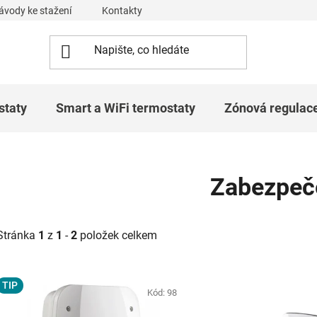
ávody ke stažení
Kontakty
Obchodní podmínky
Podmí
staty
Smart a WiFi termostaty
Zónová regulac
Zabezpeč
Stránka
1
z
1
-
2
položek celkem
V
TIP
ý
Kód:
98
p