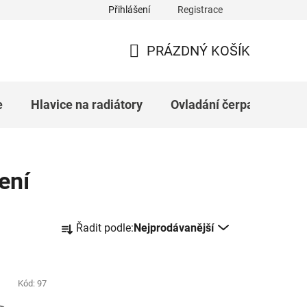
Přihlášení
Registrace
nky ochrany osobních údajů
Moje objednávka
PRÁZDNÝ KOŠÍK
NÁKUPNÍ
KOŠÍK
e
Hlavice na radiátory
Ovladání čerpadel
T
ení
Ř
Řadit podle:
Nejprodávanější
a
z
e
Kód:
97
n
í