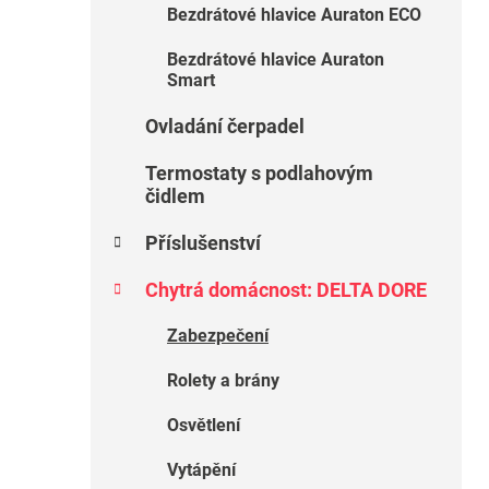
Bezdrátové hlavice Auraton ECO
i
p
a
Bezdrátové hlavice Auraton
n
Smart
e
Ovladání čerpadel
l
Termostaty s podlahovým
čidlem
Příslušenství
Chytrá domácnost: DELTA DORE
Zabezpečení
Rolety a brány
Osvětlení
Vytápění