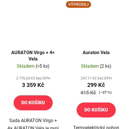
VÝPRODEJ
AURATON Virgo + 4×
Auraton Vela
Vela
Skladem
(>5 ks)
Skladem
(2 ks)
2 776,03 Kč bez DPH
247,11 Kč bez DPH
3 359 Kč
299 Kč
415 Kč
(–27 %)
DO KOŠÍKU
DO KOŠÍKU
Sada AURATON Virgo +
Termoelektrický pohon
4× AURATON Vela je nyní