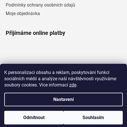
Podmínky ochrany osobních údajů
Moje objednávka
Přijímáme online platby
Facebook
K personalizaci obsahu a reklam, poskytování funkcí
sociálních médií a analýze naší návštěvnosti využíváme
soubory cookies. Více informací
zde
.
Nastavení
Vytvořil Shoptet
|
Upravila Shopea.cz
Copyright 2026
AURATON
. Všechna práva vyhrazena.
Odmítnout
Souhlasím
Upravit nastavení cookies