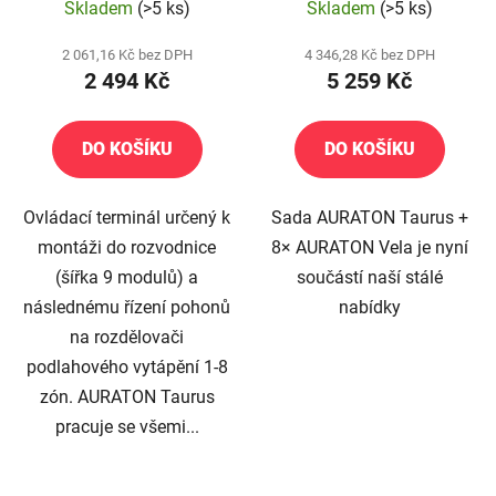
Skladem
(>5 ks)
Skladem
(>5 ks)
2 061,16 Kč bez DPH
4 346,28 Kč bez DPH
2 494 Kč
5 259 Kč
DO KOŠÍKU
DO KOŠÍKU
Ovládací terminál určený k
Sada AURATON Taurus +
montáži do rozvodnice
8× AURATON Vela je nyní
(šířka 9 modulů) a
součástí naší stálé
následnému řízení pohonů
nabídky
na rozdělovači
podlahového vytápění 1-8
zón. AURATON Taurus
pracuje se všemi...