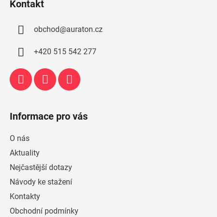
Kontakt
p
a
obchod
@
auraton.cz
t
í
+420 515 542 277
Informace pro vás
O nás
Aktuality
Nejčastější dotazy
Návody ke stažení
Kontakty
Obchodní podmínky