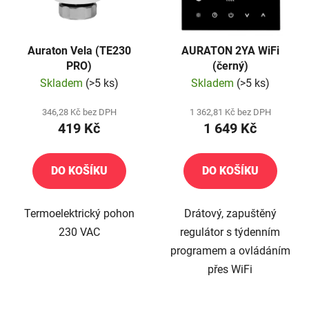
s
u
p
k
r
t
Auraton Vela (TE230
AURATON 2YA WiFi
o
ů
PRO)
(černý)
d
Skladem
(>5 ks)
Skladem
(>5 ks)
u
k
346,28 Kč bez DPH
1 362,81 Kč bez DPH
t
419 Kč
1 649 Kč
ů
DO KOŠÍKU
DO KOŠÍKU
Termoelektrický pohon
Drátový, zapuštěný
230 VAC
regulátor s týdenním
programem a ovládáním
přes WiFi