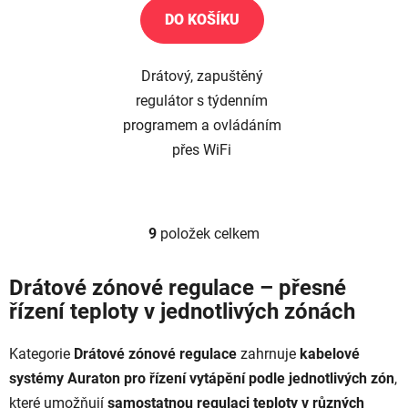
DO KOŠÍKU
Drátový, zapuštěný
regulátor s týdenním
programem a ovládáním
přes WiFi
9
položek celkem
O
v
l
Drátové zónové regulace – přesné
á
řízení teploty v jednotlivých zónách
d
a
Kategorie
Drátové zónové regulace
zahrnuje
kabelové
c
systémy Auraton pro řízení vytápění podle jednotlivých zón
,
í
p
které umožňují
samostatnou regulaci teploty v různých