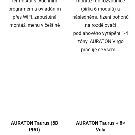
termostat s týdenním
montáži do rozvodnice
programem a ovládáním
(šířka 6 modulů) a
přes WiFi, zapuštěná
následnému řízení pohonů
montáž, menu v češtině
na rozdělovači
podlahového vytápění 1-4
zóny. AURATON Virgo
pracuje se všemi...
AURATON Taurus (8D
AURATON Taurus + 8×
PRO)
Vela