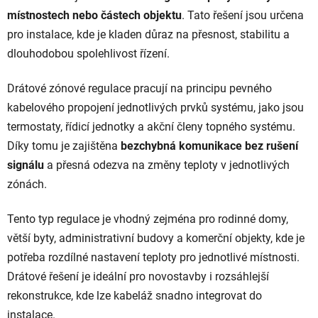
r
místnostech nebo částech objektu
. Tato řešení jsou určena
v
pro instalace, kde je kladen důraz na přesnost, stabilitu a
k
dlouhodobou spolehlivost řízení.
y
v
ý
Drátové zónové regulace pracují na principu pevného
p
kabelového propojení jednotlivých prvků systému, jako jsou
i
termostaty, řídicí jednotky a akční členy topného systému.
s
Díky tomu je zajištěna
bezchybná komunikace bez rušení
u
signálu
a přesná odezva na změny teploty v jednotlivých
zónách.
Tento typ regulace je vhodný zejména pro rodinné domy,
větší byty, administrativní budovy a komerční objekty, kde je
potřeba rozdílné nastavení teploty pro jednotlivé místnosti.
Drátové řešení je ideální pro novostavby i rozsáhlejší
rekonstrukce, kde lze kabeláž snadno integrovat do
instalace.