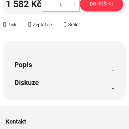
1 582 Kč
DO KOŠÍKU
Měrná cena:
Tisk
Zeptat se
Sdílet
Popis
Diskuze
Z
á
Kontakt
p