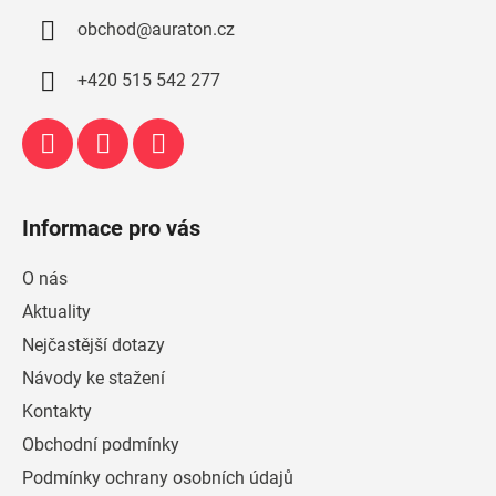
a
obchod
@
auraton.cz
t
í
+420 515 542 277
Informace pro vás
O nás
Aktuality
Nejčastější dotazy
Návody ke stažení
Kontakty
Obchodní podmínky
Podmínky ochrany osobních údajů