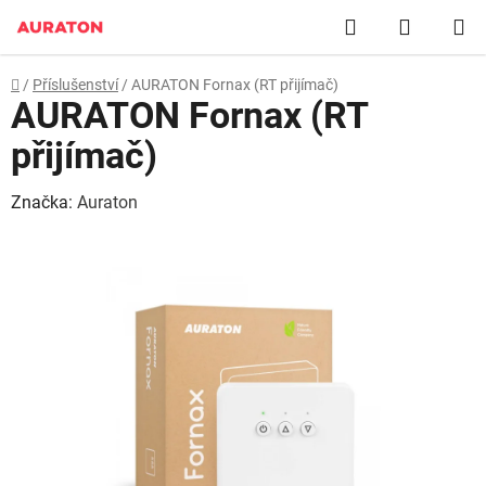
Přejít
Hledat
NÁKUP
na
obsah
KOŠÍK
Domů
/
Příslušenství
/
AURATON Fornax (RT přijímač)
AURATON Fornax (RT
přijímač)
Značka:
Auraton