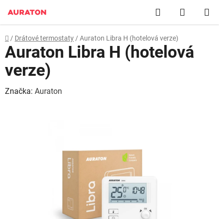
Přejít
Hledat
NÁKUP
na
obsah
KOŠÍK
Domů
/
Drátové termostaty
/
Auraton Libra H (hotelová verze)
Auraton Libra H (hotelová
verze)
Značka:
Auraton