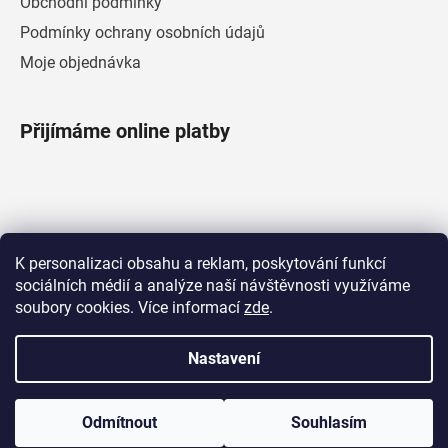
Obchodní podmínky
Podmínky ochrany osobních údajů
Moje objednávka
Přijímáme online platby
Facebook
K personalizaci obsahu a reklam, poskytování funkcí
sociálních médií a analýze naší návštěvnosti využíváme
soubory cookies. Více informací
zde
.
Nastavení
Vytvořil Shoptet
|
Upravila Shopea.cz
Copyright 2026
AURATON
. Všechna práva vyhrazena.
Odmítnout
Souhlasím
Upravit nastavení cookies