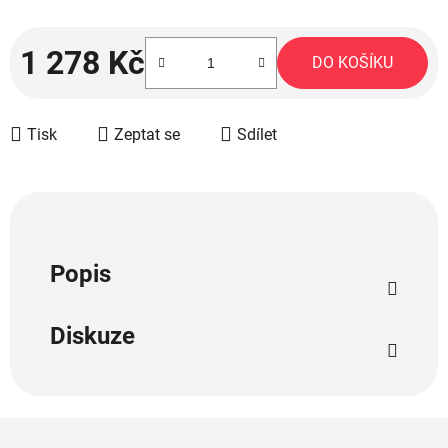
1 278 Kč
DO KOŠÍKU
Měrná cena:
Tisk
Zeptat se
Sdílet
Popis
Diskuze
Z