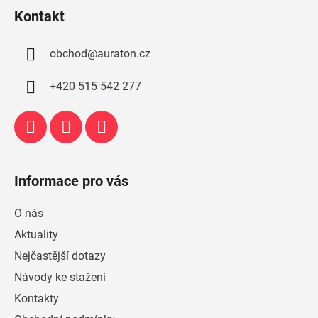
á
Kontakt
p
a
obchod
@
auraton.cz
t
í
+420 515 542 277
Informace pro vás
O nás
Aktuality
Nejčastější dotazy
Návody ke stažení
Kontakty