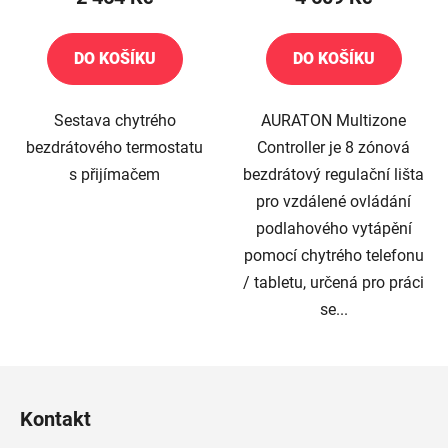
DO KOŠÍKU
DO KOŠÍKU
Sestava chytrého
AURATON Multizone
bezdrátového termostatu
Controller je 8 zónová
s přijímačem
bezdrátový regulační lišta
pro vzdálené ovládání
podlahového vytápění
pomocí chytrého telefonu
/ tabletu, určená pro práci
se...
Z
á
Kontakt
p