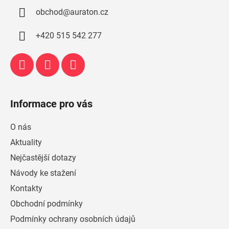
a
obchod
@
auraton.cz
t
í
+420 515 542 277
Informace pro vás
O nás
Aktuality
Nejčastější dotazy
Návody ke stažení
Kontakty
Obchodní podmínky
Podmínky ochrany osobních údajů