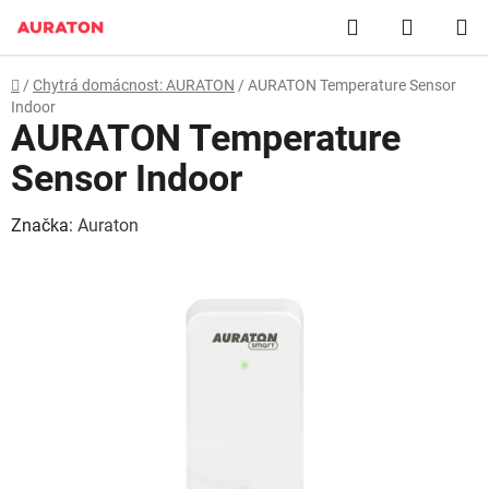
Přejít
Hledat
NÁKUP
na
obsah
KOŠÍK
Domů
/
Chytrá domácnost: AURATON
/
AURATON Temperature Sensor
Indoor
AURATON Temperature
Sensor Indoor
Značka:
Auraton