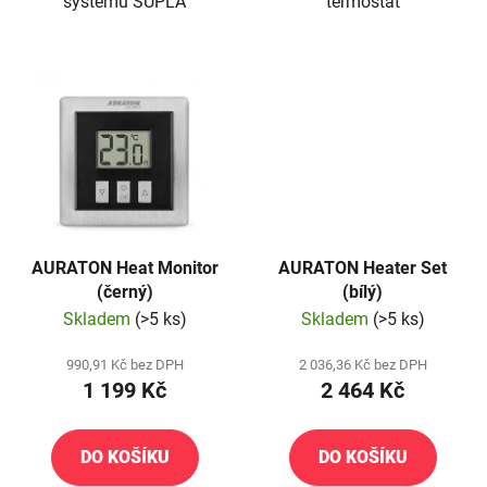
systému SUPLA
termostat
AURATON Heat Monitor
AURATON Heater Set
(černý)
(bílý)
Skladem
(>5 ks)
Skladem
(>5 ks)
990,91 Kč bez DPH
2 036,36 Kč bez DPH
1 199 Kč
2 464 Kč
DO KOŠÍKU
DO KOŠÍKU