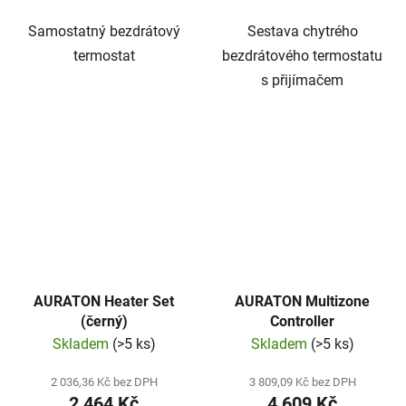
Samostatný bezdrátový
Sestava chytrého
termostat
bezdrátového termostatu
s přijímačem
AURATON Heater Set
AURATON Multizone
(černý)
Controller
Skladem
(>5 ks)
Skladem
(>5 ks)
2 036,36 Kč bez DPH
3 809,09 Kč bez DPH
2 464 Kč
4 609 Kč