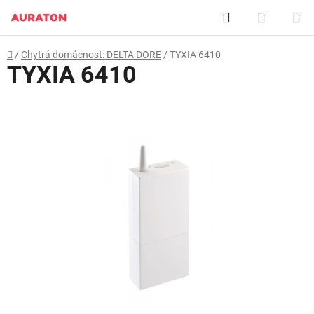
Přejít
Hledat
NÁKUP
na
obsah
KOŠÍK
Domů
/
Chytrá domácnost: DELTA DORE
/
TYXIA 6410
TYXIA 6410