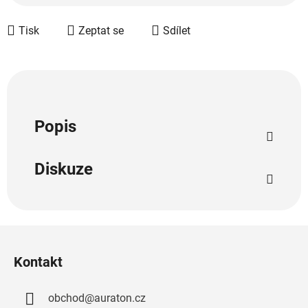
Tisk
Zeptat se
Sdílet
Popis
Diskuze
Z
á
Kontakt
p
a
obchod
@
auraton.cz
t